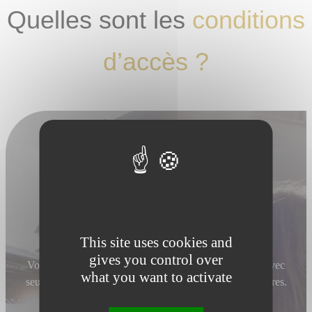
Quelles sont les
conditions
d’accès ?
Un faible investissement
This site uses cookies and
gives you control over
Vous lancez votre entreprise et intégrez Raison Home avec
what you want to activate
seulement de 10.000€ à 15.000€ d’apport de fonds propres.