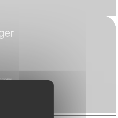
ger
rimoine