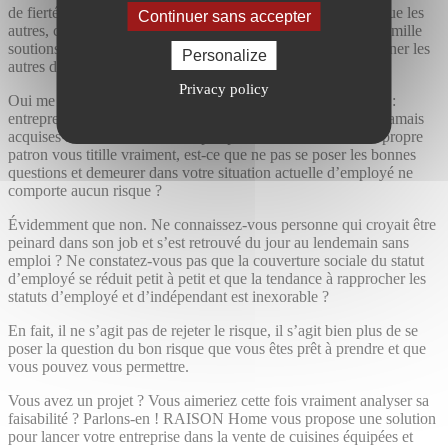
de fierté, celle d’avoir osé, celle de vouloir réussir plus fort que les
Continuer sans accepter
autres, celle d’avoir surmonté les difficultés, d’avoir imaginé mille
soutions au lieu d’avoir cherché des excuses et celle d’emmener les
Personalize
autres dans la réalisation de votre rêve.
Privacy policy
Oui me direz-vous mais il y a d’énormes risques ! C’est clair :
entreprendre, c’est prendre des risques et les choses ne sont jamais
acquises à l’avance. Mais si la perspective de devenir votre propre
patron vous titille vraiment, est-ce que ne pas se poser les bonnes
questions et demeurer dans votre situation actuelle d’employé ne
comporte aucun risque ?
Évidemment que non. Ne connaissez-vous personne qui croyait être
peinard dans son job et s’est retrouvé du jour au lendemain sans
emploi ? Ne constatez-vous pas que la couverture sociale du statut
d’employé se réduit petit à petit et que la tendance à rapprocher les
statuts d’employé et d’indépendant est inexorable ?
En fait, il ne s’agit pas de rejeter le risque, il s’agit bien plus de se
poser la question du bon risque que vous êtes prêt à prendre et que
vous pouvez vous permettre.
Vous avez un projet ? Vous aimeriez cette fois vraiment analyser sa
faisabilité ? Parlons-en ! RAISON Home vous propose une solution
pour lancer votre entreprise dans la vente de cuisines équipées et