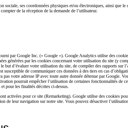
n sociale, ses coordonnées physiques et/ou électroniques, ainsi que le ca
 compter de la réception de la demande de l’utilisateur.
fourni par Google Inc. (« Google »). Google Analytics utilise des cookies 
données générées par les cookies concernant votre utilisation du site (y c
e but d’évaluer votre utilisation du site, de compiler des rapports sur l’a
gle est susceptible de communiquer ces données à des tiers en cas d’obliga
 pas votre adresse IP avec toute autre donnée détenue par Google. Vous 
vation pourrait empêcher l’utilisation de certaines fonctionnalités de ce 
 pour les finalités décrites ci-dessus.
ont activées pour ce site (Remarketing). Google utilise des cookies pou
on de leur navigation sur notre site. Vous pouvez désactiver l’utilisatio
us