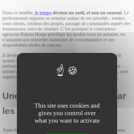
Dans ce modèle,
le temps
devient un outil, et non un ennemi
. Le
professionnel organise sa semaine autour de ses priorités : rendez-
vous clients, création des projets, passage de commandes auprès des
fournisseurs, suivi de chantier. C’est pourquoi le concepteur-
agenceur Raison Home privilégie les rendez-vous en semaine, en
s’adaptant aux nouvelles habitudes de consommation et aux
disponibilités réelles de chacun.
Il devient acteur de son agenda, maître de son rythme. Il choisit
quand il travaille, et peut structurer sa semaine pour allier
performance professionnelle et vie personnelle. Une liberté qui
permet aussi de mieux s’investir sur chaque projet, sans stress, sans
urgence imposée.
Une productivité boostée par
This site uses cookies and
les outils digitaux
gives you control over
what you want to activate
Autre levier de performance : la technologie. Chez Raison Home,