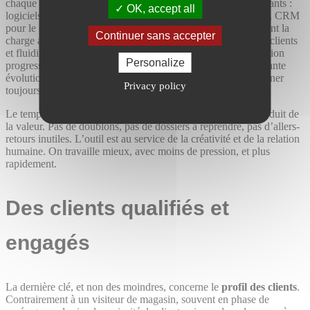
chaque franchisé bénéficie d’un écosystème d’outils performants :
OK, accept all
logiciels de conception 3D, gestion de projet, réalité virtuelle, CRM
pour le suivi client… Ces solutions réduisent considérablement la
Continuer sans accepter
charge administrative, améliorent la communication avec les clients
et fluidifient toutes les étapes du projet. Par ailleurs, l’intégration
Personalize
progressive de l’intelligence artificielle est un projet en constante
évolution chez Raison Home, avec pour objectif de faire gagner
Privacy policy
toujours plus de temps et d’efficacité à nos franchisés.
Le temps passé à concevoir est donc
du temps utile
, qui produit de
la valeur. Pas de doublons, pas de dossiers à reprendre, pas d’allers-
retours inutiles. L’outil est au service de la créativité et de la relation
humaine. On travaille mieux, avec moins de pression, et plus
rapidement.
Des clients qualifiés et
engagés
La dernière clé, et non des moindres, concerne le
profil des clients
.
Contrairement à un visiteur de magasin, souvent en phase de