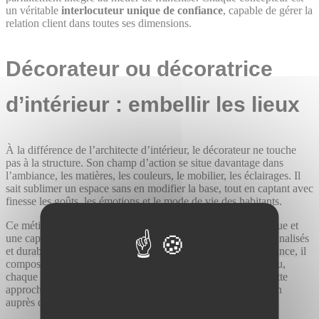
un véritable
interlocuteur unique de confiance
, capable de gérer la
relation client dans toutes ses dimensions.
Décorateur ou décoratrice
d’intérieur : embellir les lieux
À la différence de l’architecte d’intérieur, le décorateur ne touche
pas à la structure. Son champ d’action se situe davantage dans
l’ambiance, les matières, les couleurs, le mobilier, les éclairages. Il
sait sublimer un espace sans en modifier la base, tout en captant avec
finesse les goûts, les émotions et le mode de vie des habitants.
Ce métier repose avant tout sur une grande sensibilité artistique et
une capacité à proposer des univers visuels cohérents, personnalisés
et durables. Le décorateur d’intérieur n’impose pas une tendance, il
compose une réponse adaptée à chaque personne, chaque lieu,
chaque besoin. Dans une société guidée par des standards cette
approche sur-mesure rencontre un succès croissant, aussi bien
auprès des particuliers que des professionnels.