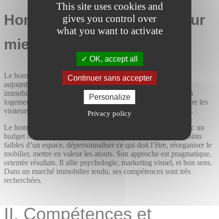
This site uses cookies and
Home Stager : valoriser pour
gives you control over
what you want to activate
mieux vendre
OK, accept all
Le home staging, popularisé par des émissions télévisées, est
Continuer sans accepter
aujourd’hui un vrai levier de différenciation sur le marché
immobilier. Le principe est simple : il s’agit de réaménager un
Personalize
logement avant sa mise en vente ou en location, afin de séduire les
visiteurs, de faciliter la projection et d’accélérer la transaction.
Privacy policy
Le home stager intervient souvent dans des délais courts, avec un
budget limité, mais un impact maximum. Il sait repérer les points
faibles d’un espace, dépersonnaliser ce qui doit l’être, réorganiser le
mobilier, mettre en valeur les atouts. Son approche est pragmatique,
orientée résultats. Il allie psychologie, marketing visuel, et bon sens.
Dans un marché immobilier tendu, ses compétences sont très
recherchées.
II. Compétences et