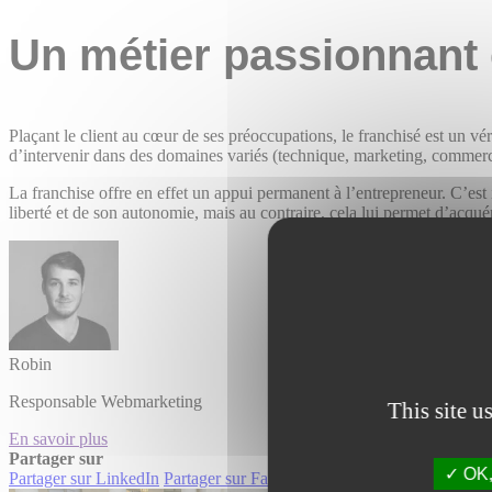
Un métier passionnant 
Plaçant le client au cœur de ses préoccupations, le franchisé est un vé
d’intervenir dans des domaines variés (technique, marketing, commercia
La franchise offre en effet un appui permanent à l’entrepreneur. C’est
liberté et de son autonomie, mais au contraire, cela lui permet d’acqu
Robin
Responsable Webmarketing
This site u
En savoir plus
Partager sur
OK, 
Partager sur LinkedIn
Partager sur Facebook