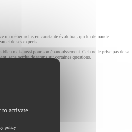
erce un métier riche, en constante évolution, qui lui demande
au et de ses experts.
uotidien mais aussi pour son épanouissement. Cela ne le prive pas de sa
ent, sans perdre de temps sur certaines questions.
 to activate
cy policy