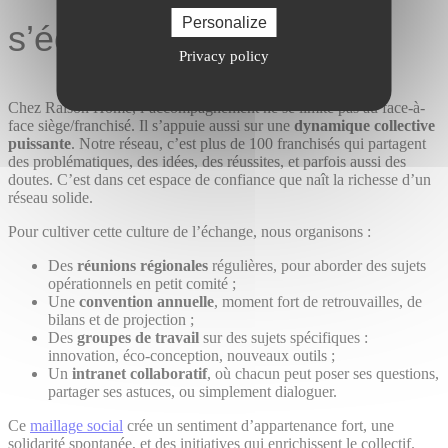
Personalize
s’écoute, qui évolue
Privacy policy
Chez Raison Home, l’accompagnement ne se limite pas au face-à-
face siège/franchisé. Il s’appuie aussi sur une
dynamique collective
puissante
. Notre réseau, c’est plus de 100 franchisés qui partagent
des problématiques, des idées, des réussites, et parfois aussi des
doutes. C’est dans cet espace de confiance que naît la richesse d’un
réseau solide.
Pour cultiver cette culture de l’échange, nous organisons :
Des
réunions régionales
régulières, pour aborder des sujets
opérationnels en petit comité ;
Une
convention annuelle
, moment fort de retrouvailles, de
bilans et de projection ;
Des
groupes de travail
sur des sujets spécifiques :
innovation, éco-conception, nouveaux outils ;
Un
intranet collaboratif
, où chacun peut poser ses questions,
partager ses astuces, ou simplement dialoguer.
Ce
maillage social
crée un sentiment d’appartenance fort, une
solidarité spontanée, et des initiatives qui enrichissent le collectif.