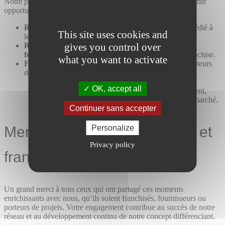
Notre présence à
ESPRITMEUBLE 2024
a été une excellente
opportunité pour :
Rassembler nos franchisés
autour d’un événement dédié à
This site uses cookies and
leur métier de concepteur-agenceur.
gives you control over
Renforcer nos relations avec nos partenaires et
fournisseurs
, piliers essentiels de notre modèle de franchise.
what you want to activate
Faire découvrir notre concept différenciant
aux porteurs
de projet :
Un modèle sans magasin,
OK, accept all
Axé sur la proximité et la co-création avec le client,
Pensé pour répondre aux nouvelles attentes du marché.
Continuer sans accepter
Personalize
Merci à tous nos partenaires et
Privacy policy
franchisés
Un grand merci à tous ceux qui ont partagé ces moments
enrichissants avec nous, qu’ils soient franchisés, fournisseurs ou
porteurs de projets. Votre engagement contribue au succès de notre
réseau et au développement continu de notre concept différenciant.