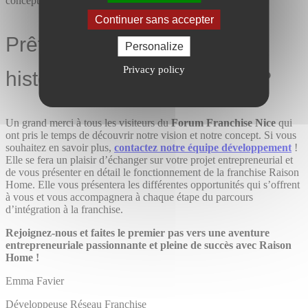
concept s’adapte à votre ambition.
Continuer sans accepter
Prêt(e) à écrire votre propre
Personalize
Privacy policy
histoire avec Raison Home ?
Un grand merci à tous les visiteurs du
Forum Franchise Nice
qui
ont pris le temps de découvrir notre vision et notre concept. Si vous
souhaitez en savoir plus,
contactez notre équipe développement
!
Elle se fera un plaisir d’échanger sur votre projet entrepreneurial et
de vous présenter en détail le fonctionnement de la franchise Raison
Home. Elle vous présentera les différentes opportunités qui s’offrent
à vous et vous accompagnera à chaque étape du parcours
d’intégration à la franchise.
Rejoignez-nous et faites le premier pas vers une aventure
entrepreneuriale passionnante et pleine de succès avec Raison
Home !
Emma Favier
Développeuse Réseau Franchise