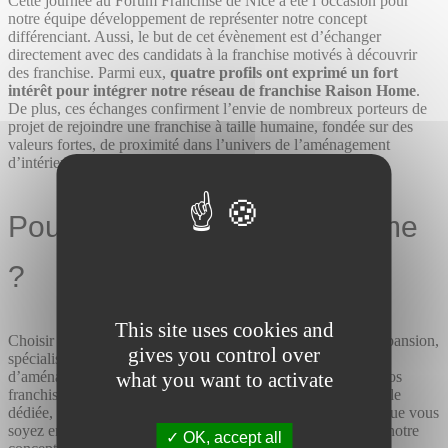
Cette journée au Forum Franchise de Nice a été l’occasion pour
notre équipe développement de représenter notre concept
différenciant. Aussi, le but de cet évènement est d’échanger
directement avec des candidats à la franchise motivés à découvrir
des franchise. Parmi eux,
quatre profils ont exprimé un fort
intérêt pour intégrer notre réseau de franchise
Raison Home
.
De plus, ces échanges confirment l’envie de nombreux porteurs de
projet de rejoindre une franchise à taille humaine, fondée sur des
valeurs fortes, de proximité dans l’univers de l’aménagement
d’intérieur.
Pourquoi choisir Raison Home
?
This site uses cookies and
Choisir Raison Home, c’est rejoindre un réseau en pleine expansion,
gives you control over
spécialisé dans la conception et la réalisation de projets
what you want to activate
d’aménagement intérieur 100% à domicile. Nous offrons à nos
franchisés un accompagnement complet, une formation initiale
dédiée, et des outils performants pour assurer leur réussite. Que vous
soyez en reconversion professionnelle ou déjà entrepreneur, notre
OK, accept all