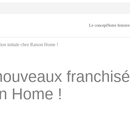
Le concept
Notre histoire
ion initiale chez Raison Home !
ouveaux franchisé
on Home !