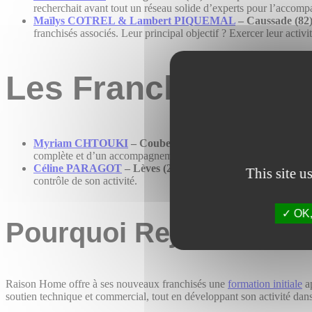
recherchait avant tout un réseau solide d’experts pour l’accomp
Maïlys COTREL & Lambert PIQUEMAL
– Caussade (82
franchisés associés. Leur principal objectif ? Exercer leur acti
Les Franchisés en
Myriam CHTOUKI
– Coubert (77)
: En quête d’un nouveau d
complète et d’un accompagnement quotidien.
Céline PARAGOT
– Lèves (28)
: Avec une longue carrière da
This site u
contrôle de son activité.
OK, 
Pourquoi Rejoindre No
Raison Home offre à ses nouveaux franchisés une
formation initiale
ap
soutien technique et commercial, tout en développant son activité dans