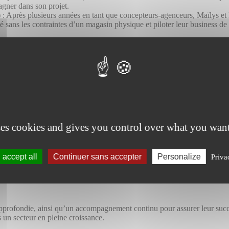
agner dans son projet.
)
: Après plusieurs années en tant que concepteurs-agenceurs, Maïlys et
vité sans les contraintes d’un magasin physique et piloter leur business 
Reconversion Profe
éfi professionnel, Myriam a choisi de devenir conceptrice-agenceuse. E
ns le recrutement, Céline souhaite aujourd’hui s’épanouir dans un nouve
ses cookies and gives you control over what you want
accept all
Continuer sans accepter
Personalize
Priva
tre Réseau de Franchise
profondie, ainsi qu’un accompagnement continu pour assurer leur succè
 un secteur en pleine croissance.