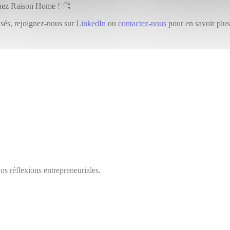
chez Raison Home ! 👏
isés, rejoignez-nous sur
LinkedIn
ou
contactez-nous
pour en savoir plus 
s réflexions entrepreneuriales.