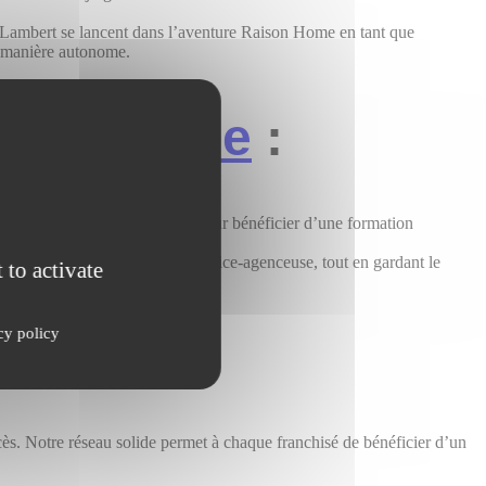
 Lambert se lancent dans l’aventure Raison Home en tant que
de manière autonome.
ssionnelle
:
lle a rejoint notre franchise pour bénéficier d’une formation
au secteur en tant que conceptrice-agenceuse, tout en gardant le
 to activate
cy policy
 ?
s. Notre réseau solide permet à chaque franchisé de bénéficier d’un